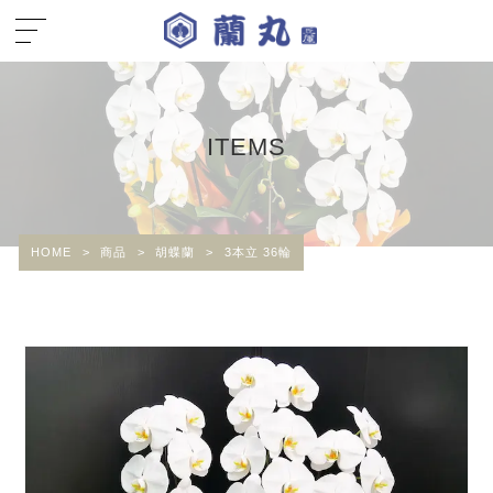
ITEMS
HOME
>
商品
>
胡蝶蘭
>
3本立 36輪